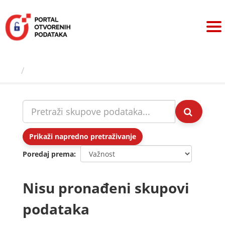
Preskoči
na
sadržaj
Skupovi podаtаkа
Prikaži napredno pretraživanje
Poredaj prema
Nisu pronađeni skupovi
podataka