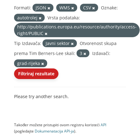
Formati:
JSON
WMS
CSV
Oznake:
autotrolej
Vrsta podataka:
http://publications.europa.eu/resource/authority/access-
right/PUBLIC
Tip Izdavača:
Javni sektor
Otvorenost skupa
prema Tim Berners-Lee skali:
3
Izdavači:
grad-rijeka
Filtriraj rezultate
Please try another search.
Također možete pristupiti ovom registru koristeći
API
(pogledajte
Dokumenаtаcijа API-jа
).