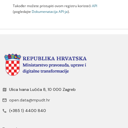
Također možete pristupiti ovom registru koristeći
API
(pogledajte
Dokumenаtаcijа API-jа
).