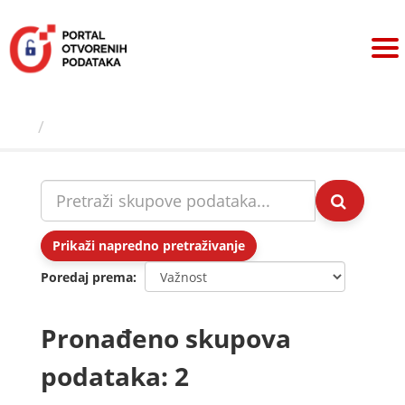
Preskoči
na
sadržaj
Skupovi podаtаkа
Prikaži napredno pretraživanje
Poredaj prema
Pronađeno skupova
podataka: 2