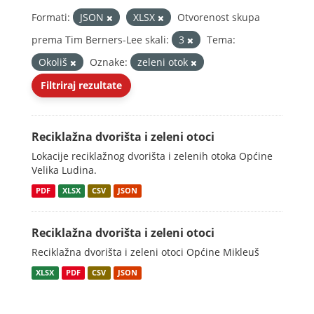
Formati:
JSON
XLSX
Otvorenost skupa
prema Tim Berners-Lee skali:
3
Tema:
Okoliš
Oznake:
zeleni otok
Filtriraj rezultate
Reciklažna dvorišta i zeleni otoci
Lokacije reciklažnog dvorišta i zelenih otoka Općine
Velika Ludina.
PDF
XLSX
CSV
JSON
Reciklažna dvorišta i zeleni otoci
Reciklažna dvorišta i zeleni otoci Općine Mikleuš
XLSX
PDF
CSV
JSON