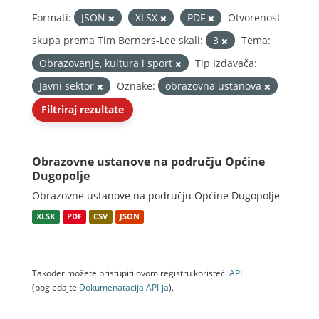
Formati:
JSON
XLSX
PDF
Otvorenost
skupa prema Tim Berners-Lee skali:
3
Tema:
Obrazovanje, kultura i sport
Tip Izdavača:
Javni sektor
Oznake:
obrazovna ustanova
Filtriraj rezultate
Obrazovne ustanove na području Općine
Dugopolje
Obrazovne ustanove na području Općine Dugopolje
XLSX
PDF
CSV
JSON
Također možete pristupiti ovom registru koristeći
API
(pogledajte
Dokumenаtаcijа API-jа
).