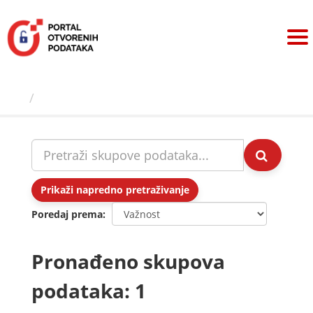
Preskoči
na
sadržaj
Skupovi podаtаkа
Prikaži napredno pretraživanje
Poredaj prema
Pronađeno skupova
podataka: 1