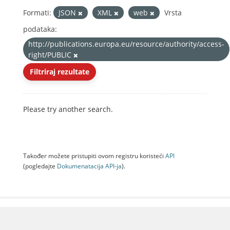
Formati:
JSON
XML
web
Vrsta
podataka:
http://publications.europa.eu/resource/authority/access-
right/PUBLIC
Filtriraj rezultate
Please try another search.
Također možete pristupiti ovom registru koristeći
API
(pogledajte
Dokumenаtаcijа API-jа
).