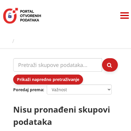
Preskoči
na
sadržaj
Skupovi podаtаkа
Prikaži napredno pretraživanje
Poredaj prema
Nisu pronađeni skupovi
podataka