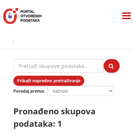
Preskoči
na
sadržaj
Skupovi podаtаkа
Prikaži napredno pretraživanje
Poredaj prema
Pronađeno skupova
podataka: 1