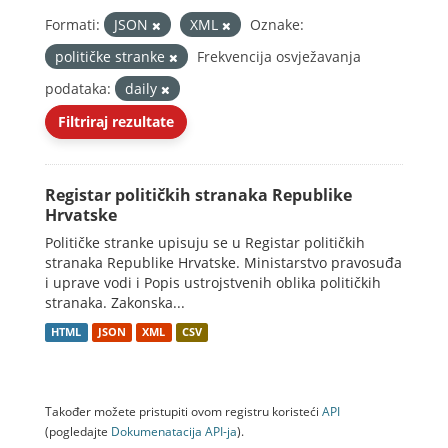
Formati:
JSON
XML
Oznake:
političke stranke
Frekvencija osvježavanja
podataka:
daily
Filtriraj rezultate
Registar političkih stranaka Republike
Hrvatske
Političke stranke upisuju se u Registar političkih
stranaka Republike Hrvatske. Ministarstvo pravosuđa
i uprave vodi i Popis ustrojstvenih oblika političkih
stranaka. Zakonska...
HTML
JSON
XML
CSV
Također možete pristupiti ovom registru koristeći
API
(pogledajte
Dokumenаtаcijа API-jа
).