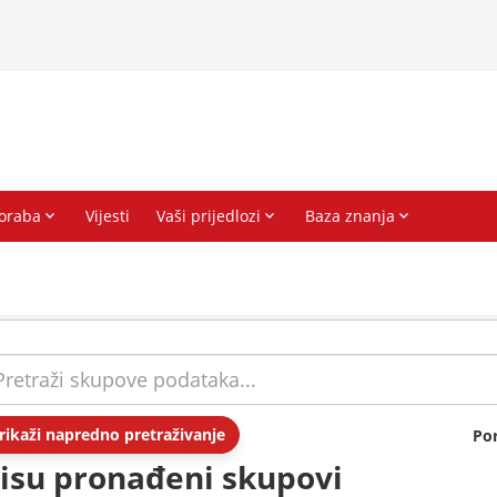
rikaži napredno pretraživanje
Po
isu pronađeni skupovi