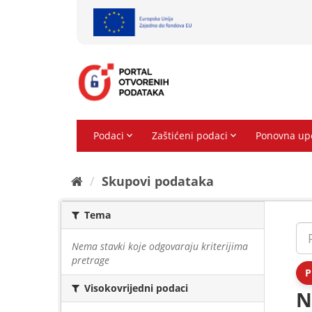
Preskoči
na
sadržaj
Skupovi podаtаkа
Tema
Nema stavki koje odgovaraju kriterijima
pretrage
P
Visokovrijedni podaci
N