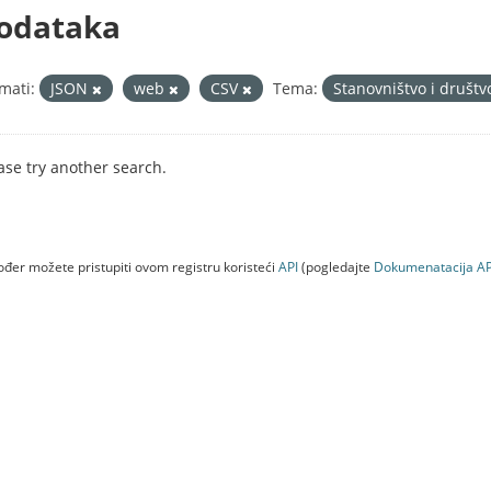
odataka
mati:
JSON
web
CSV
Tema:
Stanovništvo i društ
ase try another search.
đer možete pristupiti ovom registru koristeći
API
(pogledajte
Dokumenаtаcijа AP