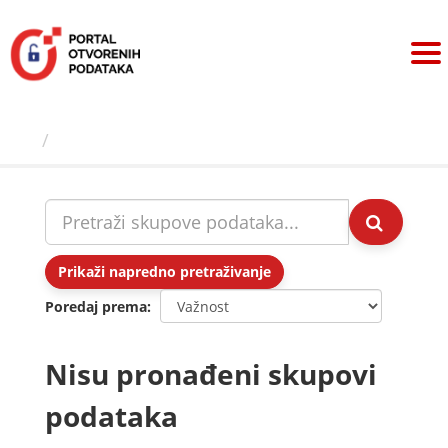
Preskoči
na
sadržaj
Skupovi podаtаkа
Prikaži napredno pretraživanje
Poredaj prema
Nisu pronađeni skupovi
podataka