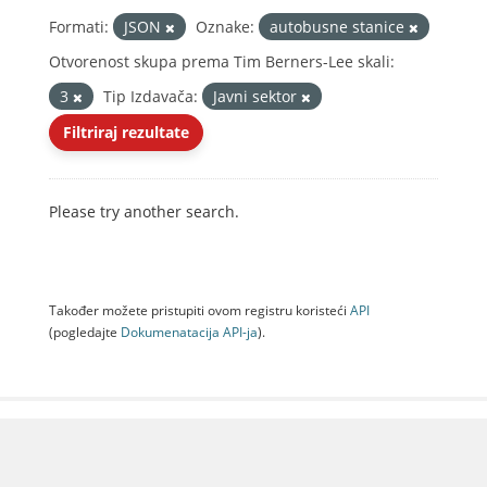
Formati:
JSON
Oznake:
autobusne stanice
Otvorenost skupa prema Tim Berners-Lee skali:
3
Tip Izdavača:
Javni sektor
Filtriraj rezultate
Please try another search.
Također možete pristupiti ovom registru koristeći
API
(pogledajte
Dokumenаtаcijа API-jа
).