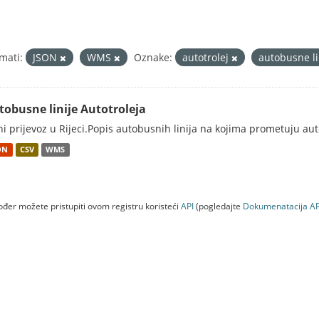
mati:
JSON
WMS
Oznake:
autotrolej
autobusne li
tobusne linije Autotroleja
ni prijevoz u Rijeci.Popis autobusnih linija na kojima prometuju au
ON
CSV
WMS
đer možete pristupiti ovom registru koristeći
API
(pogledajte
Dokumenаtаcijа AP