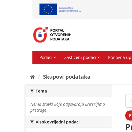
Preskoči
na
sadržaj
Skupovi podаtаkа
Tema
Nema stavki koje odgovaraju kriterijima
pretrage
P
Visokovrijedni podaci
P