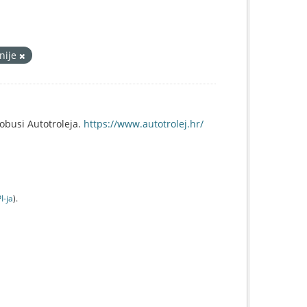
nije
tobusi Autotroleja.
https://www.autotrolej.hr/
I-jа
).