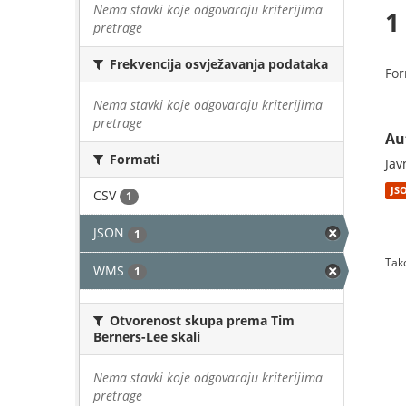
Nema stavki koje odgovaraju kriterijima
1
pretrage
Frekvencija osvježavanja podataka
For
Nema stavki koje odgovaraju kriterijima
pretrage
Au
Formati
Jav
JS
CSV
1
JSON
1
Tako
WMS
1
Otvorenost skupa prema Tim
Berners-Lee skali
Nema stavki koje odgovaraju kriterijima
pretrage