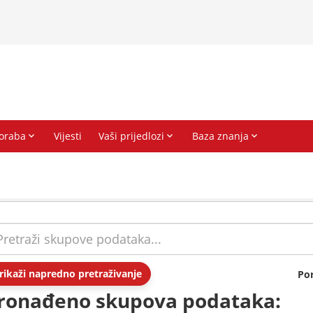
rikaži napredno pretraživanje
Po
ronađeno skupova podataka: