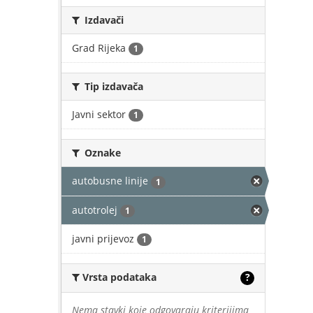
Izdavači
Grad Rijeka
1
Tip izdavača
Javni sektor
1
Oznake
autobusne linije
1
autotrolej
1
javni prijevoz
1
Vrsta podataka
?
Nema stavki koje odgovaraju kriterijima