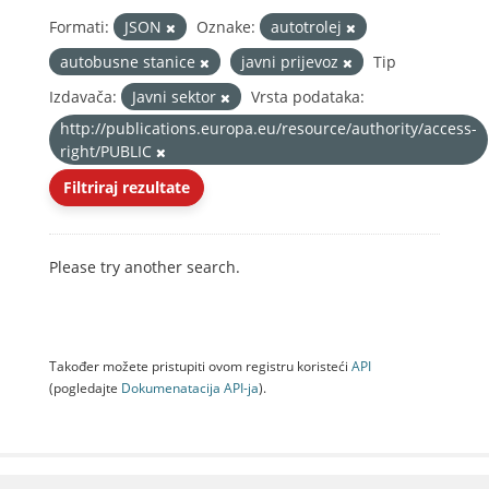
Formati:
JSON
Oznake:
autotrolej
autobusne stanice
javni prijevoz
Tip
Izdavača:
Javni sektor
Vrsta podataka:
http://publications.europa.eu/resource/authority/access-
right/PUBLIC
Filtriraj rezultate
Please try another search.
Također možete pristupiti ovom registru koristeći
API
(pogledajte
Dokumenаtаcijа API-jа
).