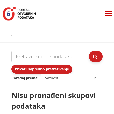
Preskoči
na
sadržaj
Skupovi podаtаkа
Prikaži napredno pretraživanje
Poredaj prema
Nisu pronađeni skupovi
podataka