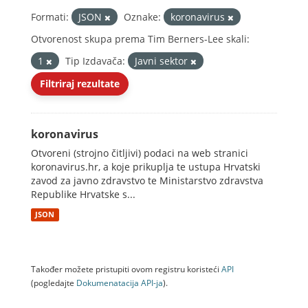
Formati:
JSON
Oznake:
koronavirus
Otvorenost skupa prema Tim Berners-Lee skali:
1
Tip Izdavača:
Javni sektor
Filtriraj rezultate
koronavirus
Otvoreni (strojno čitljivi) podaci na web stranici
koronavirus.hr, a koje prikuplja te ustupa Hrvatski
zavod za javno zdravstvo te Ministarstvo zdravstva
Republike Hrvatske s...
JSON
Također možete pristupiti ovom registru koristeći
API
(pogledajte
Dokumenаtаcijа API-jа
).