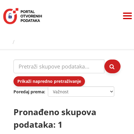
Preskoči
na
sadržaj
Skupovi podаtаkа
Prikaži napredno pretraživanje
Poredaj prema
Pronađeno skupova
podataka: 1