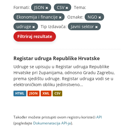
Formati:
JSON
CSV
Tema:
Ekonomija i financije
Oznake:
NGO
udruge
Tip Izdavača:
Javni sektor
Filtriraj rezultate
Registar udruga Republike Hrvatske
Udruge se upisuju u Registar udruga Republike
Hrvatske pri županijama, odnosno Gradu Zagrebu,
prema sjedištu udruge. Registar udruga vodi se u
elektroničkom obliku jedinstveno...
HTML
JSON
XML
CSV
Također možete pristupiti ovom registru koristeći
API
(pogledajte
Dokumenаtаcijа API-jа
).