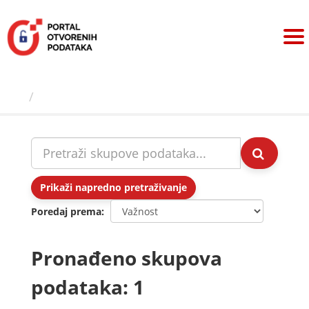
Preskoči
na
sadržaj
Skupovi podаtаkа
Prikaži napredno pretraživanje
Poredaj prema
Pronađeno skupova
podataka: 1