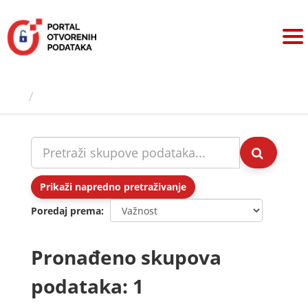
Preskoči
na
sadržaj
Skupovi podаtаkа
Prikaži napredno pretraživanje
Poredaj prema
Pronađeno skupova
podataka: 1