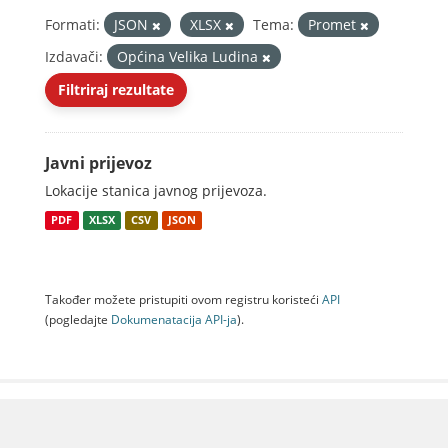
Formati:
JSON
XLSX
Tema:
Promet
Izdavači:
Općina Velika Ludina
Filtriraj rezultate
Javni prijevoz
Lokacije stanica javnog prijevoza.
PDF
XLSX
CSV
JSON
Također možete pristupiti ovom registru koristeći
API
(pogledajte
Dokumenаtаcijа API-jа
).