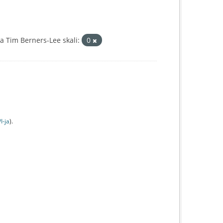
 Tim Berners-Lee skali:
0
I-jа
).