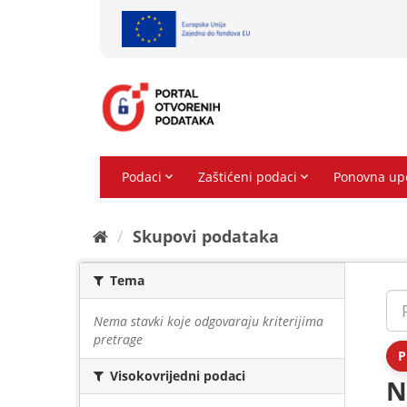
Preskoči
na
sadržaj
Skupovi podаtаkа
Tema
Nema stavki koje odgovaraju kriterijima
pretrage
P
Visokovrijedni podaci
N