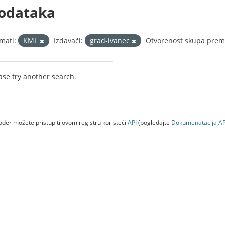
odataka
mati:
KML
Izdavači:
grad-ivanec
Otvorenost skupa prema
ase try another search.
đer možete pristupiti ovom registru koristeći
API
(pogledajte
Dokumenаtаcijа AP