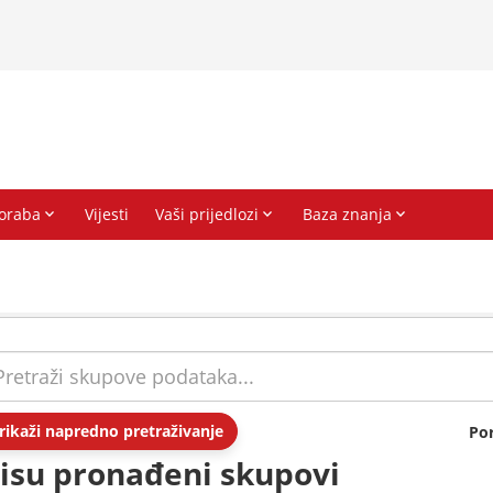
rikaži napredno pretraživanje
Po
isu pronađeni skupovi