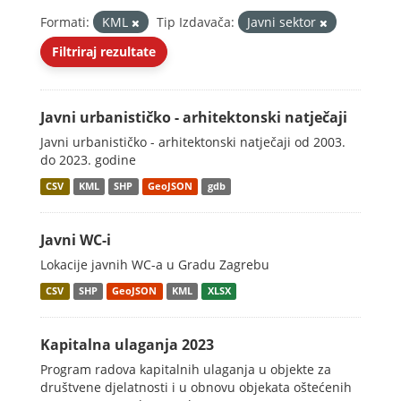
Formati:
KML
Tip Izdavača:
Javni sektor
Filtriraj rezultate
Javni urbanističko - arhitektonski natječaji
Javni urbanističko - arhitektonski natječaji od 2003.
do 2023. godine
CSV
KML
SHP
GeoJSON
gdb
Javni WC-i
Lokacije javnih WC-a u Gradu Zagrebu
CSV
SHP
GeoJSON
KML
XLSX
Kapitalna ulaganja 2023
Program radova kapitalnih ulaganja u objekte za
društvene djelatnosti i u obnovu objekata oštećenih