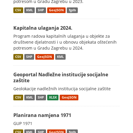
potresom u Gradu Zagrebu u 2023.
CSV
KML
SHP
GeoJSON
fgdb
Kapitalna ulaganja 2024.
Program radova kapitalnih ulaganja u objekte za
društvene djelatnosti i u obnovu objekata oštećenih
potresom u Gradu Zagrebu u 2024.
CSV
SHP
GeoJSON
KML
Geoportal Nadležne institucije socijalne
zaštite
Geolokacije nadležnih institucija socijalne zaštite
CSV
KML
SHP
XLSX
GeoJSON
Planirana namjena 1971
GUP 1971
CSV
KML
SHP
GeoJSON
fgdb