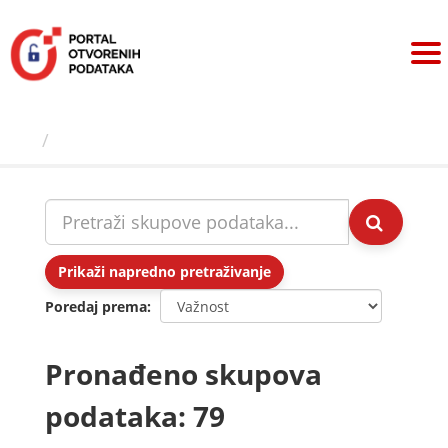
Preskoči
na
sadržaj
Skupovi podаtаkа
Prikaži napredno pretraživanje
Poredaj prema
Pronađeno skupova
podataka: 79