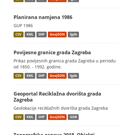
Planirana namjena 1986
GUP 1986
CSV
KML
SHP
GeoJSON
fgdb
Povijesne granice grada Zagreba
Prikaz povijesnih granica grada Zagreba u periodu
od 1850. - 1992. godine.
CSV
KML
SHP
GeoJSON
fgdb
Geoportal Reciklažna dvorišta grada
Zagreba
Geolokacije reciklažnih dvorišta grada Zagreba
CSV
KML
SHP
GeoJSON
GDB