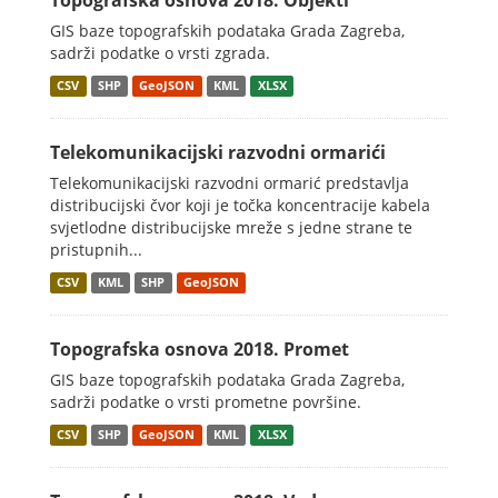
Topografska osnova 2018. Objekti
GIS baze topografskih podataka Grada Zagreba,
sadrži podatke o vrsti zgrada.
CSV
SHP
GeoJSON
KML
XLSX
Telekomunikacijski razvodni ormarići
Telekomunikacijski razvodni ormarić predstavlja
distribucijski čvor koji je točka koncentracije kabela
svjetlodne distribucijske mreže s jedne strane te
pristupnih...
CSV
KML
SHP
GeoJSON
Topografska osnova 2018. Promet
GIS baze topografskih podataka Grada Zagreba,
sadrži podatke o vrsti prometne površine.
CSV
SHP
GeoJSON
KML
XLSX