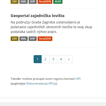
CSV
KML
SHP
GeoJSON
XLSX
Geoportal zajednička lovišta
Na području Grada Zagreba ustanovljeno je
jedanaest zajedničkih otvorenih lovišta te ovaj skup
podataka sadrži njihov popis.
CSV
KML
SHP
GeoJSON
1
2
3
4
»
Također možete pristupiti ovom registru koristeći
API
(pogledajte
Dokumenаtаcijа API-jа
).