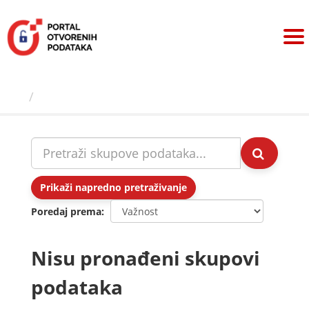
Preskoči
na
sadržaj
Skupovi podаtаkа
Prikaži napredno pretraživanje
Poredaj prema
Nisu pronađeni skupovi
podataka