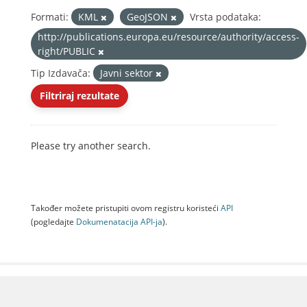
Formati:
KML
GeoJSON
Vrsta podataka:
http://publications.europa.eu/resource/authority/access-
right/PUBLIC
Tip Izdavača:
Javni sektor
Filtriraj rezultate
Please try another search.
Također možete pristupiti ovom registru koristeći
API
(pogledajte
Dokumenаtаcijа API-jа
).