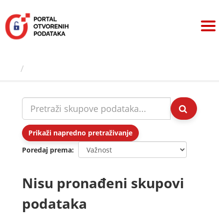
Preskoči
na
sadržaj
Skupovi podаtаkа
Prikaži napredno pretraživanje
Poredaj prema
Nisu pronađeni skupovi
podataka