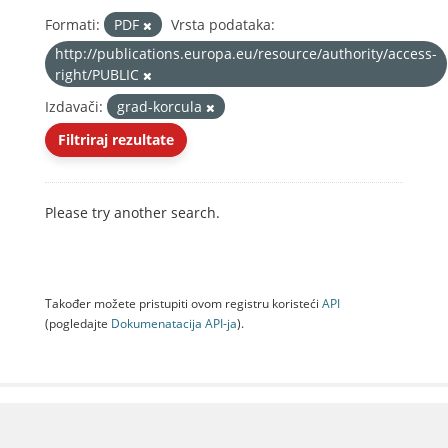
Formati:
PDF
Vrsta podataka:
http://publications.europa.eu/resource/authority/access-
right/PUBLIC
Izdavači:
grad-korcula
Filtriraj rezultate
Please try another search.
Također možete pristupiti ovom registru koristeći
API
(pogledajte
Dokumenаtаcijа API-jа
).