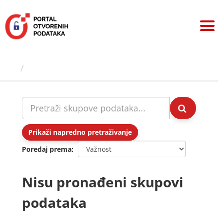
Preskoči
na
sadržaj
Skupovi podаtаkа
Prikaži napredno pretraživanje
Poredaj prema
Nisu pronađeni skupovi
podataka