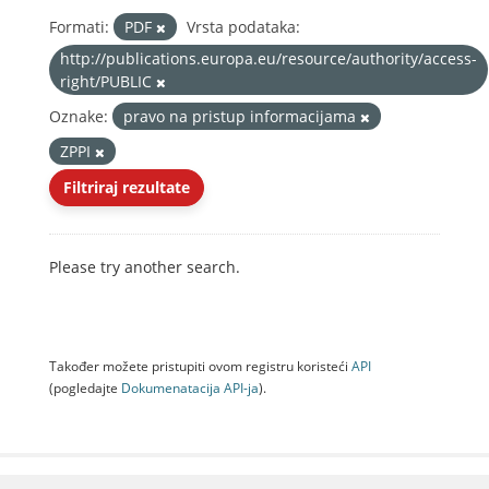
Formati:
PDF
Vrsta podataka:
http://publications.europa.eu/resource/authority/access-
right/PUBLIC
Oznake:
pravo na pristup informacijama
ZPPI
Filtriraj rezultate
Please try another search.
Također možete pristupiti ovom registru koristeći
API
(pogledajte
Dokumenаtаcijа API-jа
).