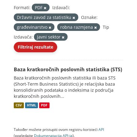
Formati:
PDF
Izdavači:
Državni zavod za statistiku
Oznake:
građevinarstvo
robna razmjena
Tip
Izdavača:
Javni sektor
Filtriraj rezultate
Baza kratkoročnih poslovnih statistika (STS)
Baza kratkoročnih poslovnih statistika ili baza STS
(Short-Term Business Statistics) je relacijska baza
konsolidiranih podataka o indeksima iz područja
kratkoročnih poslovnih...
CSV
HTML
PDF
Također možete pristupiti ovom registru koristeći
API
(pogledajte
Dokumenаtаcijа API-jа
).