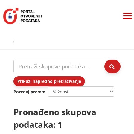
Preskoči
na
sadržaj
Skupovi podаtаkа
Prikaži napredno pretraživanje
Poredaj prema
Pronađeno skupova
podataka: 1