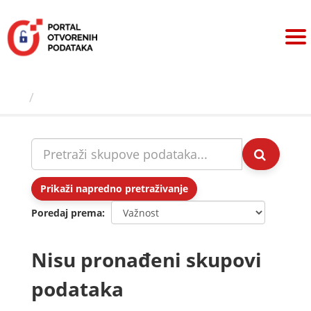
Preskoči
na
sadržaj
Skupovi podаtаkа
Prikaži napredno pretraživanje
Poredaj prema
Nisu pronađeni skupovi
podataka