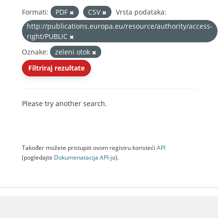
Formati:
PDF
CSV
Vrsta podataka:
http://publications.europa.eu/resource/authority/access-
right/PUBLIC
Oznake:
zeleni otok
Filtriraj rezultate
Please try another search.
Također možete pristupiti ovom registru koristeći
API
(pogledajte
Dokumenаtаcijа API-jа
).