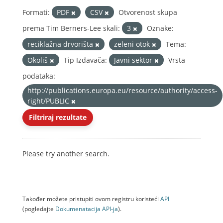
Formati:
PDF
CSV
Otvorenost skupa
prema Tim Berners-Lee skali:
3
Oznake:
reciklažna drvorišta
zeleni otok
Tema:
Okoliš
Tip Izdavača:
Javni sektor
Vrsta
podataka:
http://publications.europa.eu/resource/authority/access-
right/PUBLIC
Filtriraj rezultate
Please try another search.
Također možete pristupiti ovom registru koristeći
API
(pogledajte
Dokumenаtаcijа API-jа
).