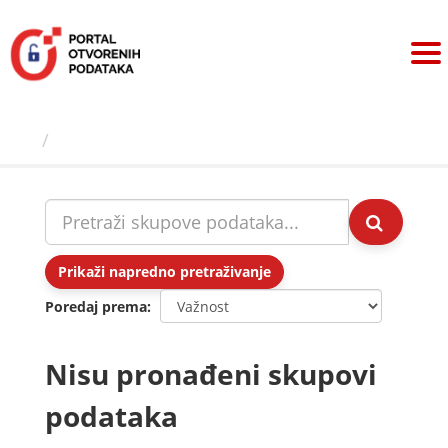
Preskoči
na
sadržaj
Skupovi podаtаkа
Prikaži napredno pretraživanje
Poredaj prema
Nisu pronađeni skupovi
podataka