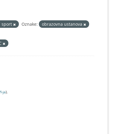
i sport
Oznake:
obrazovna ustanova
IC
I-jа
).