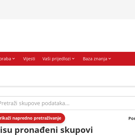
rikaži napredno pretraživanje
Po
isu pronađeni skupovi