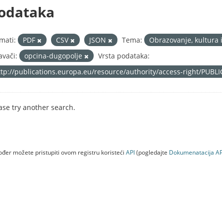
odataka
mati:
PDF
CSV
JSON
Tema:
Obrazovanje, kultura 
avači:
opcina-dugopolje
Vrsta podataka:
ttp://publications.europa.eu/resource/authority/access-right/PUBL
ase try another search.
đer možete pristupiti ovom registru koristeći
API
(pogledajte
Dokumenаtаcijа AP