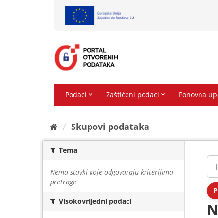
Preskoči
na
sadržaj
Skupovi podаtаkа
Tema
Nema stavki koje odgovaraju kriterijima
pretrage
P
Visokovrijedni podaci
N