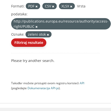
Formati:
PDF
CSV
XLSX
Vrsta
podataka:
http://publications.europa.eu/resource/authority/access-
right/PUBLIC
Oznake:
zeleni otok
Filtriraj rezultate
Please try another search.
Također možete pristupiti ovom registru koristeći
API
(pogledajte
Dokumenаtаcijа API-jа
).