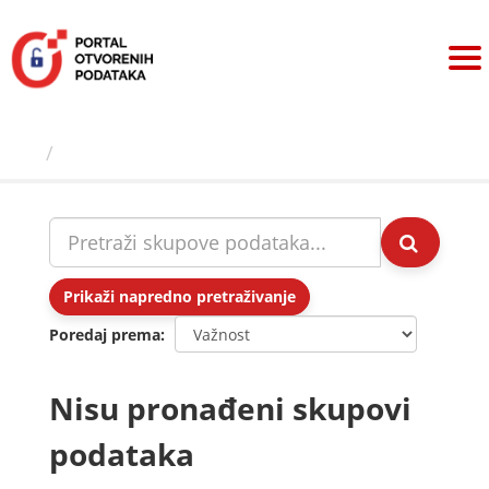
Preskoči
na
sadržaj
Skupovi podаtаkа
Prikaži napredno pretraživanje
Poredaj prema
Nisu pronađeni skupovi
podataka