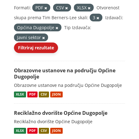
Formati:
PDF
CSV
XLSX
Otvorenost
skupa prema Tim Berners-Lee skali:
3
Izdavači:
Općina Dugopolje
Tip Izdavača:
Javni sektor
Filtriraj rezultate
Obrazovne ustanove na području Općine
Dugopolje
Obrazovne ustanove na području Općine Dugopolje
XLSX
PDF
CSV
JSON
Reciklažno dvorište Općine Dugopolje
Reciklažno dvorište Općine Dugopolje
XLSX
PDF
CSV
JSON