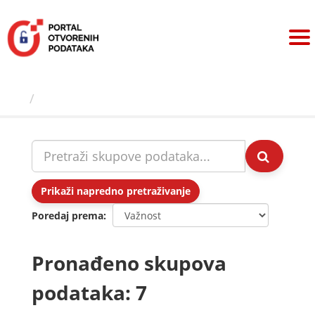
Preskoči
na
sadržaj
Skupovi podаtаkа
Prikaži napredno pretraživanje
Poredaj prema
Pronađeno skupova
podataka: 7