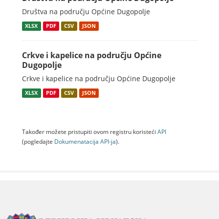
Društva na području Općine Dugopolje
XLSX
PDF
CSV
JSON
Crkve i kapelice na području Općine
Dugopolje
Crkve i kapelice na području Općine Dugopolje
XLSX
PDF
CSV
JSON
Također možete pristupiti ovom registru koristeći
API
(pogledajte
Dokumenаtаcijа API-jа
).