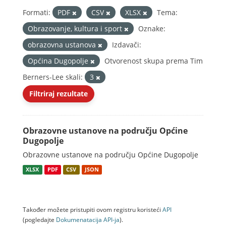
Formati:
PDF
CSV
XLSX
Tema:
Obrazovanje, kultura i sport
Oznake:
obrazovna ustanova
Izdavači:
Općina Dugopolje
Otvorenost skupa prema Tim
Berners-Lee skali:
3
Filtriraj rezultate
Obrazovne ustanove na području Općine
Dugopolje
Obrazovne ustanove na području Općine Dugopolje
XLSX
PDF
CSV
JSON
Također možete pristupiti ovom registru koristeći
API
(pogledajte
Dokumenаtаcijа API-jа
).