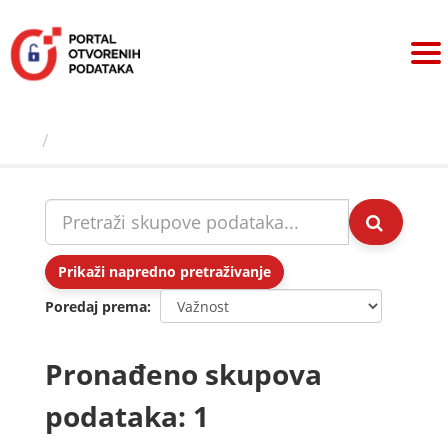
Preskoči
na
sadržaj
Skupovi podаtаkа
Prikaži napredno pretraživanje
Poredaj prema
Pronađeno skupova
podataka: 1