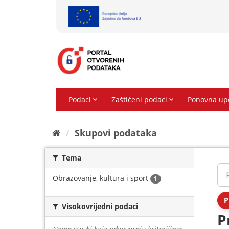
Preskoči
na
sadržaj
Skupovi podаtаkа
Tema
Obrazovanje, kultura i sport
1
P
Visokovrijedni podaci
P