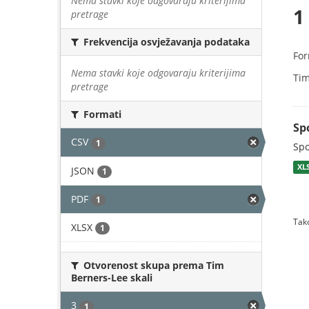
Nema stavki koje odgovaraju kriterijima
1
pretrage
Frekvencija osvježavanja podataka
For
Nema stavki koje odgovaraju kriterijima
Tim
pretrage
Formati
Sp
CSV
1
Spo
XL
JSON
1
PDF
1
Tako
XLSX
1
Otvorenost skupa prema Tim
Berners-Lee skali
3
1