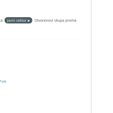
ča:
Javni sektor
Otvorenost skupa prema
I-jа
).