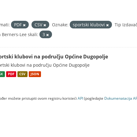
mati:
PDF
CSV
Oznake:
sportski klubovi
Tip Izdava
 Berners-Lee skali:
3
ortski klubovi na području Općine Dugopolje
rtski klubovi na području Općine Dugopolje
SX
PDF
CSV
JSON
đer možete pristupiti ovom registru koristeći
API
(pogledajte
Dokumenаtаcijа AP