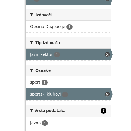
Izdavači
Općina Dugopolje
1
Tip izdavača
Javni sektor
1
Oznake
sport
1
sportski klubovi
1
Vrsta podataka
?
Javno
1