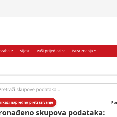
rikaži napredno pretraživanje
Po
ronađeno skupova podataka: