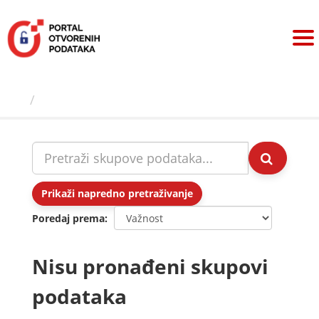
Preskoči
na
sadržaj
Skupovi podаtаkа
Prikaži napredno pretraživanje
Poredaj prema
Nisu pronađeni skupovi
podataka