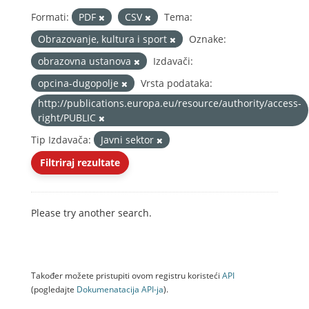
Formati:
PDF
CSV
Tema:
Obrazovanje, kultura i sport
Oznake:
obrazovna ustanova
Izdavači:
opcina-dugopolje
Vrsta podataka:
http://publications.europa.eu/resource/authority/access-
right/PUBLIC
Tip Izdavača:
Javni sektor
Filtriraj rezultate
Please try another search.
Također možete pristupiti ovom registru koristeći
API
(pogledajte
Dokumenаtаcijа API-jа
).