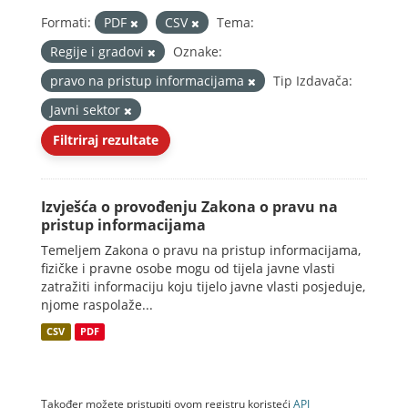
Formati:
PDF
CSV
Tema:
Regije i gradovi
Oznake:
pravo na pristup informacijama
Tip Izdavača:
Javni sektor
Filtriraj rezultate
Izvješća o provođenju Zakona o pravu na
pristup informacijama
Temeljem Zakona o pravu na pristup informacijama,
fizičke i pravne osobe mogu od tijela javne vlasti
zatražiti informaciju koju tijelo javne vlasti posjeduje,
njome raspolaže...
CSV
PDF
Također možete pristupiti ovom registru koristeći
API