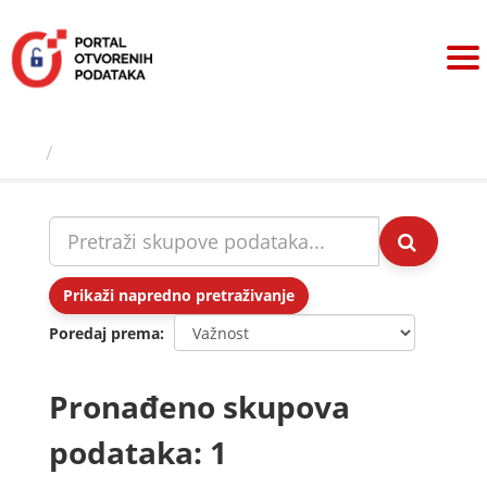
Preskoči
na
sadržaj
Skupovi podаtаkа
Prikaži napredno pretraživanje
Poredaj prema
Pronađeno skupova
podataka: 1