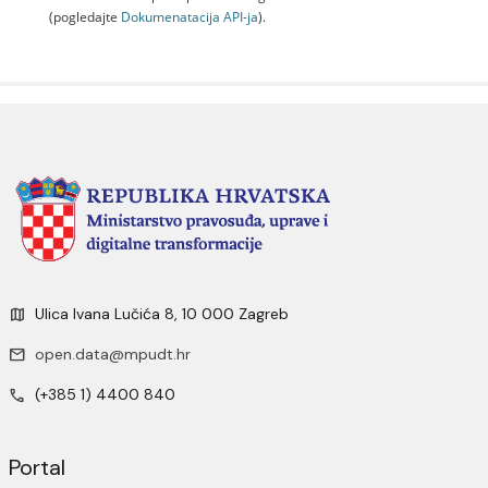
(pogledajte
Dokumenаtаcijа API-jа
).