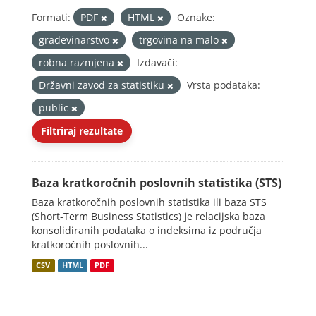
Formati:
PDF
HTML
Oznake:
građevinarstvo
trgovina na malo
robna razmjena
Izdavači:
Državni zavod za statistiku
Vrsta podataka:
public
Filtriraj rezultate
Baza kratkoročnih poslovnih statistika (STS)
Baza kratkoročnih poslovnih statistika ili baza STS
(Short-Term Business Statistics) je relacijska baza
konsolidiranih podataka o indeksima iz područja
kratkoročnih poslovnih...
CSV
HTML
PDF