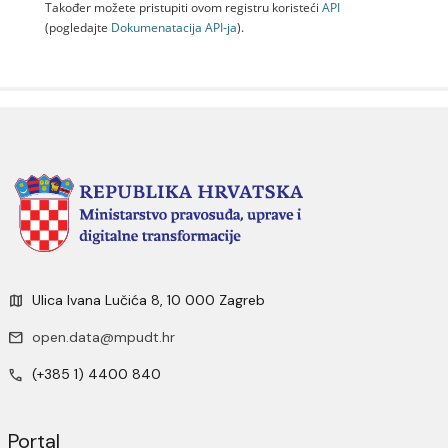
Također možete pristupiti ovom registru koristeći
API
(pogledajte
Dokumenаtаcijа API-jа
).