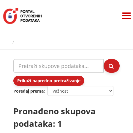
Preskoči
na
sadržaj
Skupovi podаtаkа
Prikaži napredno pretraživanje
Poredaj prema
Pronađeno skupova
podataka: 1