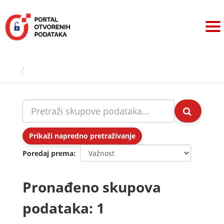
Preskoči
na
sadržaj
Skupovi podаtаkа
Prikaži napredno pretraživanje
Poredaj prema
Pronađeno skupova
podataka: 1