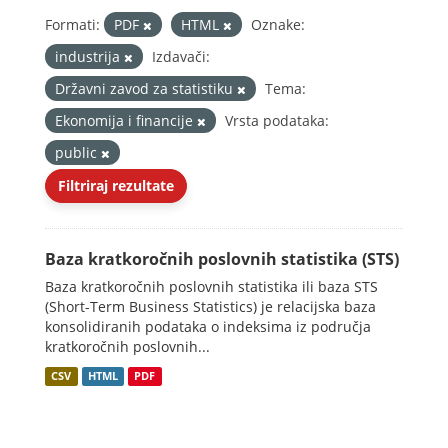
Formati:
PDF
HTML
Oznake:
industrija
Izdavači:
Državni zavod za statistiku
Tema:
Ekonomija i financije
Vrsta podataka:
public
Filtriraj rezultate
Baza kratkoročnih poslovnih statistika (STS)
Baza kratkoročnih poslovnih statistika ili baza STS
(Short-Term Business Statistics) je relacijska baza
konsolidiranih podataka o indeksima iz područja
kratkoročnih poslovnih...
CSV
HTML
PDF