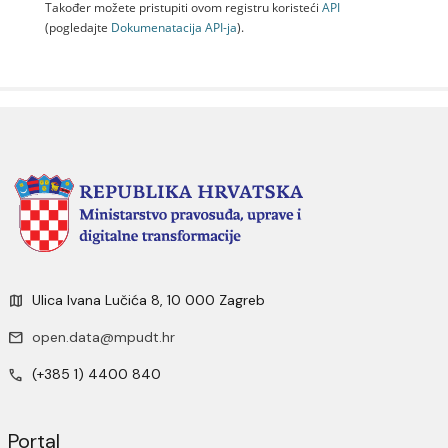
Također možete pristupiti ovom registru koristeći
API
(pogledajte
Dokumenаtаcijа API-jа
).