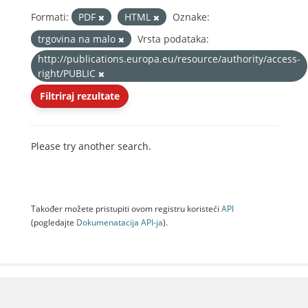
Formati:
PDF
HTML
Oznake:
trgovina na malo
Vrsta podataka:
http://publications.europa.eu/resource/authority/access-
right/PUBLIC
Filtriraj rezultate
Please try another search.
Također možete pristupiti ovom registru koristeći
API
(pogledajte
Dokumenаtаcijа API-jа
).