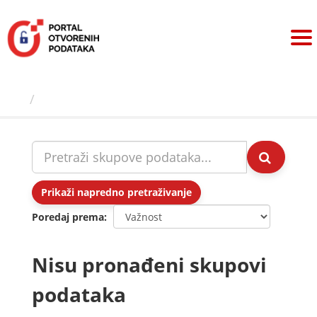
Preskoči
na
sadržaj
Skupovi podаtаkа
Prikaži napredno pretraživanje
Poredaj prema
Nisu pronađeni skupovi
podataka