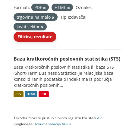
Formati:
PDF
HTML
Oznake:
trgovina na malo
Tip Izdavača:
Javni sektor
Filtriraj rezultate
Baza kratkoročnih poslovnih statistika (STS)
Baza kratkoročnih poslovnih statistika ili baza STS
(Short-Term Business Statistics) je relacijska baza
konsolidiranih podataka o indeksima iz područja
kratkoročnih poslovnih...
CSV
HTML
PDF
Također možete pristupiti ovom registru koristeći
API
(pogledajte
Dokumenаtаcijа API-jа
).