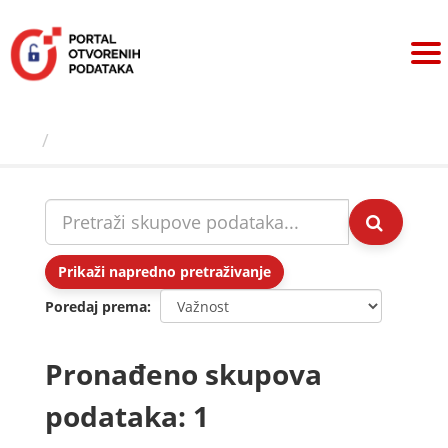
Preskoči
na
sadržaj
Skupovi podаtаkа
Prikaži napredno pretraživanje
Poredaj prema
Pronađeno skupova
podataka: 1