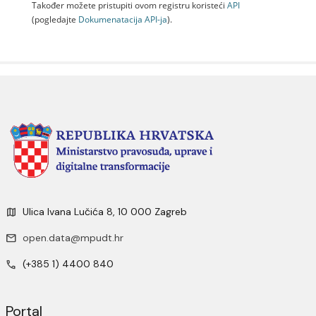
Također možete pristupiti ovom registru koristeći
API
(pogledajte
Dokumenаtаcijа API-jа
).