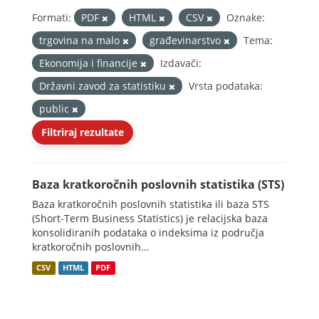
Formati:
PDF
HTML
CSV
Oznake:
trgovina na malo
građevinarstvo
Tema:
Ekonomija i financije
Izdavači:
Državni zavod za statistiku
Vrsta podataka:
public
Filtriraj rezultate
Baza kratkoročnih poslovnih statistika (STS)
Baza kratkoročnih poslovnih statistika ili baza STS
(Short-Term Business Statistics) je relacijska baza
konsolidiranih podataka o indeksima iz područja
kratkoročnih poslovnih...
CSV
HTML
PDF