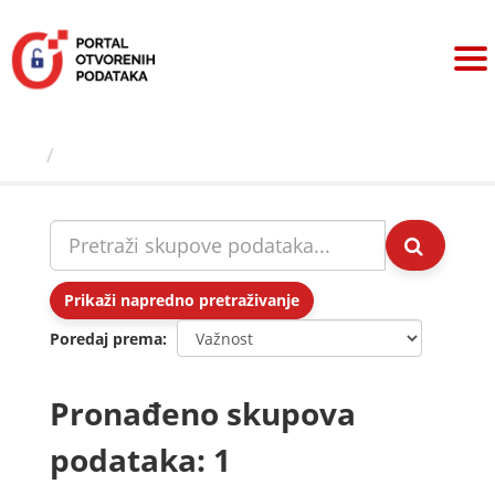
Preskoči
na
sadržaj
Skupovi podаtаkа
Prikaži napredno pretraživanje
Poredaj prema
Pronađeno skupova
podataka: 1