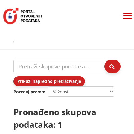
Preskoči
na
sadržaj
Skupovi podаtаkа
Prikaži napredno pretraživanje
Poredaj prema
Pronađeno skupova
podataka: 1