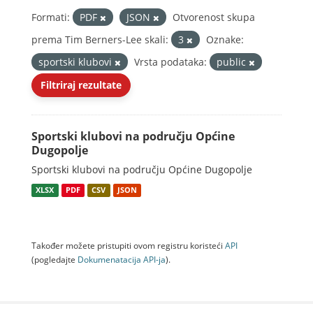
Formati:
PDF
JSON
Otvorenost skupa
prema Tim Berners-Lee skali:
3
Oznake:
sportski klubovi
Vrsta podataka:
public
Filtriraj rezultate
Sportski klubovi na području Općine
Dugopolje
Sportski klubovi na području Općine Dugopolje
XLSX
PDF
CSV
JSON
Također možete pristupiti ovom registru koristeći
API
(pogledajte
Dokumenаtаcijа API-jа
).