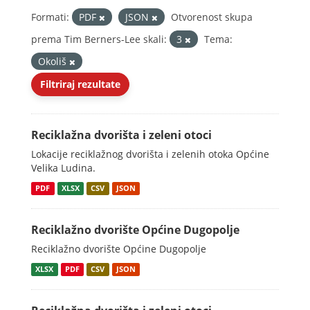
Formati:
PDF
JSON
Otvorenost skupa
prema Tim Berners-Lee skali:
3
Tema:
Okoliš
Filtriraj rezultate
Reciklažna dvorišta i zeleni otoci
Lokacije reciklažnog dvorišta i zelenih otoka Općine
Velika Ludina.
PDF
XLSX
CSV
JSON
Reciklažno dvorište Općine Dugopolje
Reciklažno dvorište Općine Dugopolje
XLSX
PDF
CSV
JSON