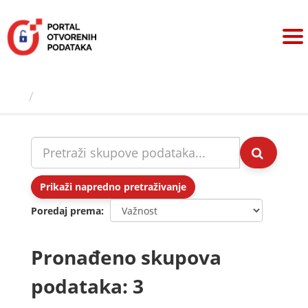
Preskoči
na
sadržaj
Skupovi podаtаkа
Prikaži napredno pretraživanje
Poredaj prema
Pronađeno skupova
podataka: 3