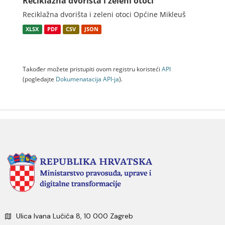
Reciklažna dvorišta i zeleni otoci
Reciklažna dvorišta i zeleni otoci Općine Mikleuš
XLSX
PDF
CSV
JSON
Također možete pristupiti ovom registru koristeći
API
(pogledajte
Dokumenаtаcijа API-jа
).