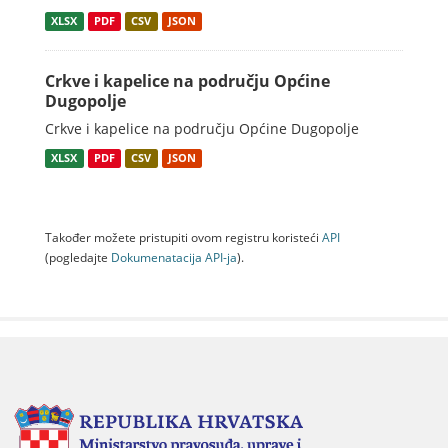
XLSX
PDF
CSV
JSON
Crkve i kapelice na području Općine
Dugopolje
Crkve i kapelice na području Općine Dugopolje
XLSX
PDF
CSV
JSON
Također možete pristupiti ovom registru koristeći
API
(pogledajte
Dokumenаtаcijа API-jа
).