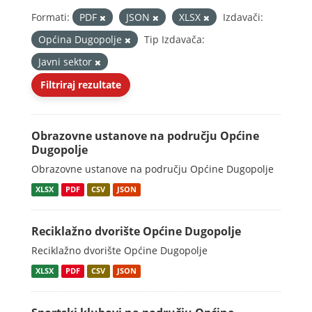
Formati:
PDF
JSON
XLSX
Izdavači:
Općina Dugopolje
Tip Izdavača:
Javni sektor
Filtriraj rezultate
Obrazovne ustanove na području Općine
Dugopolje
Obrazovne ustanove na području Općine Dugopolje
XLSX
PDF
CSV
JSON
Reciklažno dvorište Općine Dugopolje
Reciklažno dvorište Općine Dugopolje
XLSX
PDF
CSV
JSON