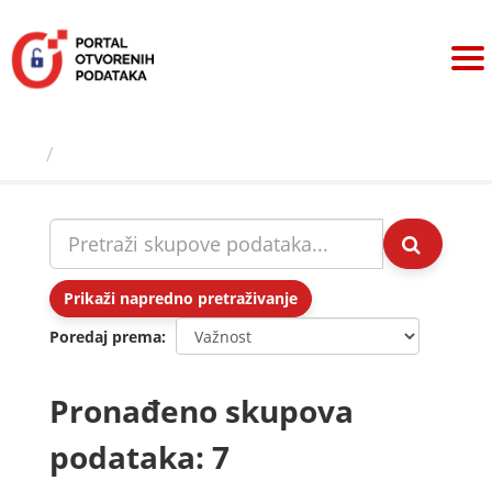
Preskoči
na
sadržaj
Skupovi podаtаkа
Prikaži napredno pretraživanje
Poredaj prema
Pronađeno skupova
podataka: 7