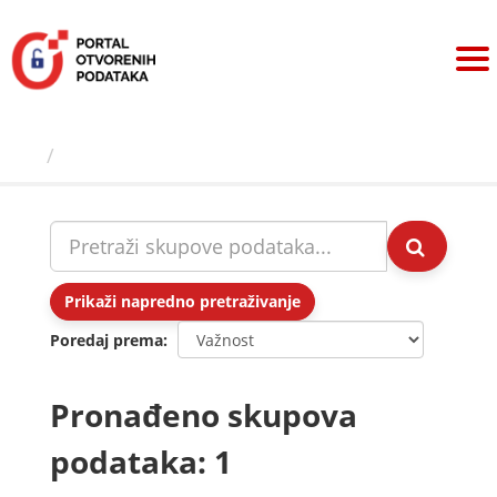
Preskoči
na
sadržaj
Skupovi podаtаkа
Prikaži napredno pretraživanje
Poredaj prema
Pronađeno skupova
podataka: 1