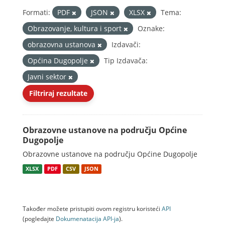
Formati:
PDF
JSON
XLSX
Tema:
Obrazovanje, kultura i sport
Oznake:
obrazovna ustanova
Izdavači:
Općina Dugopolje
Tip Izdavača:
Javni sektor
Filtriraj rezultate
Obrazovne ustanove na području Općine
Dugopolje
Obrazovne ustanove na području Općine Dugopolje
XLSX
PDF
CSV
JSON
Također možete pristupiti ovom registru koristeći
API
(pogledajte
Dokumenаtаcijа API-jа
).