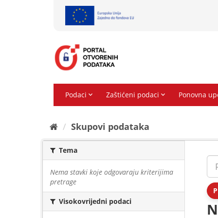
Preskoči
na
sadržaj
Skupovi podаtаkа
Tema
Nema stavki koje odgovaraju kriterijima
pretrage
P
Visokovrijedni podaci
N