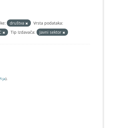
ke:
društva
Vrsta podataka:
IC
Tip Izdavača:
Javni sektor
I-jа
).