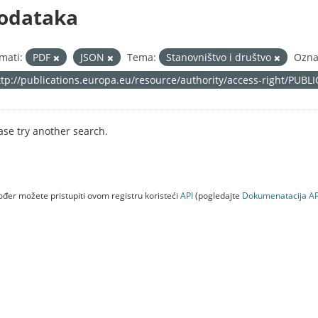
odataka
mati:
PDF
JSON
Tema:
Stanovništvo i društvo
Ozna
ttp://publications.europa.eu/resource/authority/access-right/PUBL
ase try another search.
đer možete pristupiti ovom registru koristeći
API
(pogledajte
Dokumenаtаcijа AP