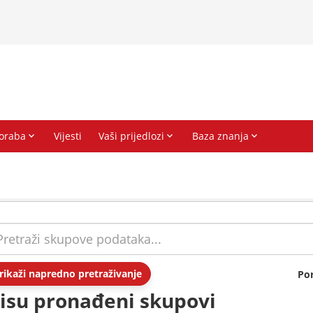
rikaži napredno pretraživanje
Po
isu pronađeni skupovi