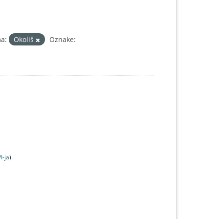
a:
Okoliš
Oznake:
I-jа
).