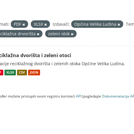
mati:
PDF
XLSX
Izdavači:
Općina Velika Ludina
Tem
eciklažna drvorišta
zeleni otok
ciklažna dvorišta i zeleni otoci
acije reciklažnog dvorišta i zelenih otoka Općine Velika Ludina.
F
XLSX
CSV
JSON
đer možete pristupiti ovom registru koristeći
API
(pogledajte
Dokumenаtаcijа AP