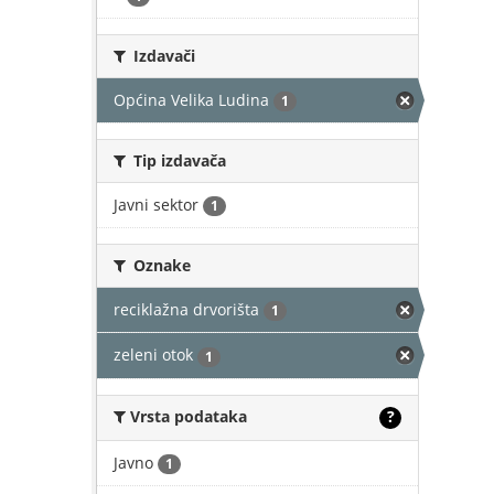
Izdavači
Općina Velika Ludina
1
Tip izdavača
Javni sektor
1
Oznake
reciklažna drvorišta
1
zeleni otok
1
Vrsta podataka
?
Javno
1