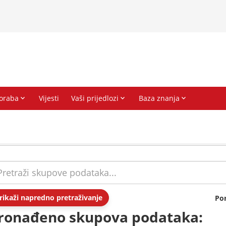
rikaži napredno pretraživanje
Po
ronađeno skupova podataka: