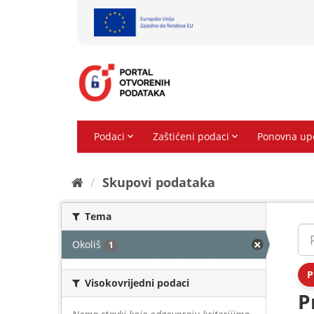
Preskoči
na
sadržaj
Skupovi podаtаkа
Tema
Okoliš
1
P
Visokovrijedni podaci
P