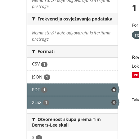
Nema stavki koje odgovaraju kriterijima
1
pretrage
Frekvencija osvježavanja podataka
For
Nema stavki koje odgovaraju kriterijima
r
pretrage
Formati
Re
CSV
1
Lok
PD
JSON
1
PDF
1
Tako
XLSX
1
Otvorenost skupa prema Tim
Berners-Lee skali
3
1