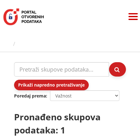
Preskoči
na
sadržaj
Skupovi podаtаkа
Prikaži napredno pretraživanje
Poredaj prema
Pronađeno skupova
podataka: 1