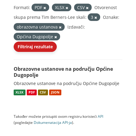
Formati:
PDF
XLSX
CSV
Otvorenost
skupa prema Tim Berners-Lee skali:
3
Oznake:
obrazovna ustanova
Izdavači:
Općina Dugopolje
Filtriraj rezultate
Obrazovne ustanove na području Općine
Dugopolje
Obrazovne ustanove na području Općine Dugopolje
XLSX
PDF
CSV
JSON
Također možete pristupiti ovom registru koristeći
API
(pogledajte
Dokumenаtаcijа API-jа
).