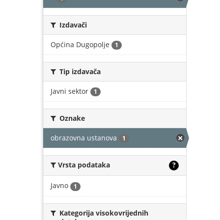
Izdavači
Općina Dugopolje
1
Tip izdavača
Javni sektor
1
Oznake
obrazovna ustanova
1
Vrsta podataka
?
Javno
1
Kategorija visokovrijednih