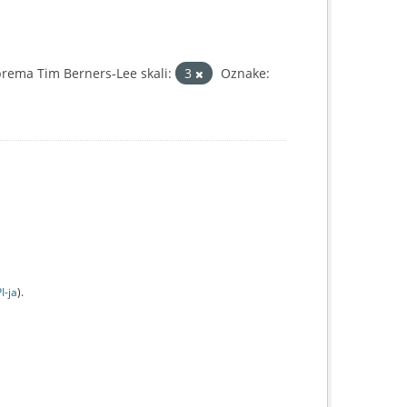
rema Tim Berners-Lee skali:
3
Oznake:
I-jа
).