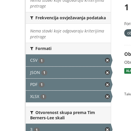
Nema stavki koje odgovaraju kriterijima
1
pretrage
Frekvencija osvježavanja podataka
For
Nema stavki koje odgovaraju kriterijima
o
pretrage
Formati
Ob
CSV
1
Obr
XL
JSON
1
PDF
1
Tako
XLSX
1
Otvorenost skupa prema Tim
Berners-Lee skali
3
1