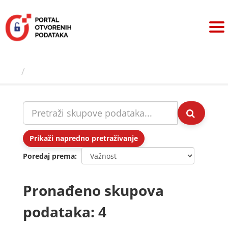
Preskoči
na
sadržaj
Skupovi podаtаkа
Prikaži napredno pretraživanje
Poredaj prema
Pronađeno skupova
podataka: 4