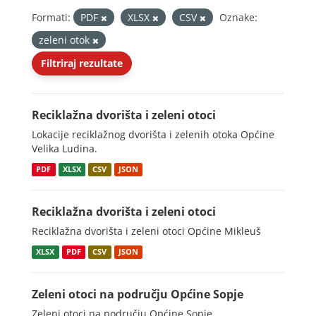
Formati:
PDF
XLSX
CSV
Oznake:
zeleni otok
Filtriraj rezultate
Reciklažna dvorišta i zeleni otoci
Lokacije reciklažnog dvorišta i zelenih otoka Općine
Velika Ludina.
PDF
XLSX
CSV
JSON
Reciklažna dvorišta i zeleni otoci
Reciklažna dvorišta i zeleni otoci Općine Mikleuš
XLSX
PDF
CSV
JSON
Zeleni otoci na području Općine Sopje
Zeleni otoci na području Općine Sopje