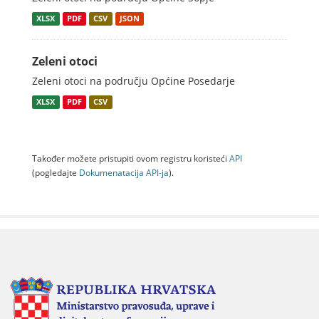
XLSX
PDF
CSV
JSON
Zeleni otoci
Zeleni otoci na području Općine Posedarje
XLSX
PDF
CSV
Također možete pristupiti ovom registru koristeći
API
(pogledajte
Dokumenаtаcijа API-jа
).