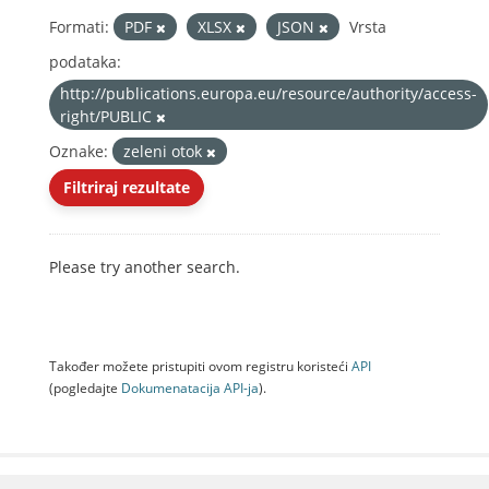
Formati:
PDF
XLSX
JSON
Vrsta
podataka:
http://publications.europa.eu/resource/authority/access-
right/PUBLIC
Oznake:
zeleni otok
Filtriraj rezultate
Please try another search.
Također možete pristupiti ovom registru koristeći
API
(pogledajte
Dokumenаtаcijа API-jа
).