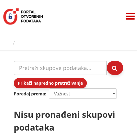
Preskoči
na
sadržaj
Skupovi podаtаkа
Prikaži napredno pretraživanje
Poredaj prema
Nisu pronađeni skupovi
podataka