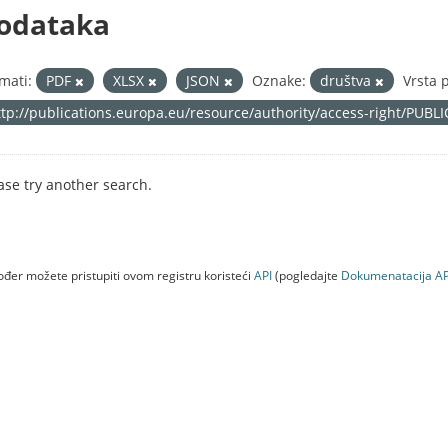
odataka
mati:
PDF
XLSX
JSON
Oznake:
društva
Vrsta 
ttp://publications.europa.eu/resource/authority/access-right/PUBL
ase try another search.
đer možete pristupiti ovom registru koristeći
API
(pogledajte
Dokumenаtаcijа AP