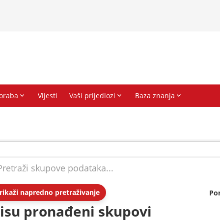
rikaži napredno pretraživanje
Po
isu pronađeni skupovi