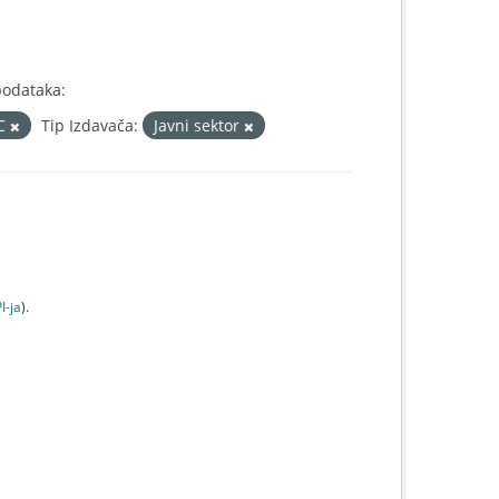
podataka:
IC
Tip Izdavača:
Javni sektor
I-jа
).