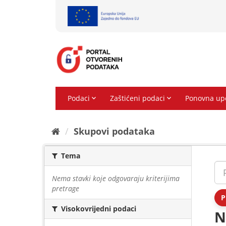
Preskoči
na
sadržaj
Skupovi podаtаkа
Tema
Nema stavki koje odgovaraju kriterijima
pretrage
P
Visokovrijedni podaci
N