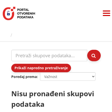
Preskoči
na
sadržaj
Skupovi podаtаkа
Prikaži napredno pretraživanje
Poredaj prema
Nisu pronađeni skupovi
podataka