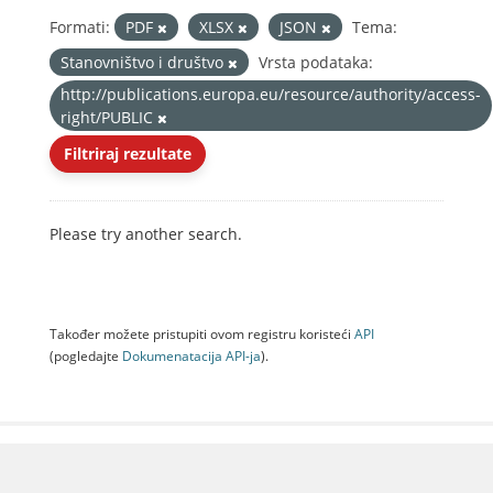
Formati:
PDF
XLSX
JSON
Tema:
Stanovništvo i društvo
Vrsta podataka:
http://publications.europa.eu/resource/authority/access-
right/PUBLIC
Filtriraj rezultate
Please try another search.
Također možete pristupiti ovom registru koristeći
API
(pogledajte
Dokumenаtаcijа API-jа
).