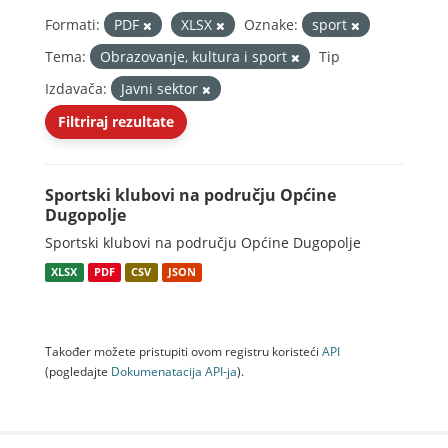
Formati:
PDF
XLSX
Oznake:
sport
Tema:
Obrazovanje, kultura i sport
Tip
Izdavača:
Javni sektor
Filtriraj rezultate
Sportski klubovi na području Općine
Dugopolje
Sportski klubovi na području Općine Dugopolje
XLSX
PDF
CSV
JSON
Također možete pristupiti ovom registru koristeći
API
(pogledajte
Dokumenаtаcijа API-jа
).