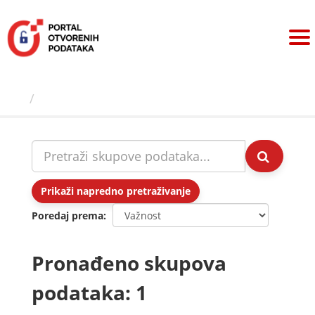
Preskoči
na
sadržaj
Skupovi podаtаkа
Prikaži napredno pretraživanje
Poredaj prema
Pronađeno skupova
podataka: 1