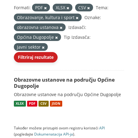
Formati:
PDF
XLSX
CSV
Tema:
Obrazovanje, kultura i sport
Oznake:
obrazovna ustanova
Izdavači:
Općina Dugopolje
Tip Izdavača:
Javni sektor
Filtriraj rezultate
Obrazovne ustanove na području Općine
Dugopolje
Obrazovne ustanove na području Općine Dugopolje
XLSX
PDF
CSV
JSON
Također možete pristupiti ovom registru koristeći
API
(pogledajte
Dokumenаtаcijа API-jа
).