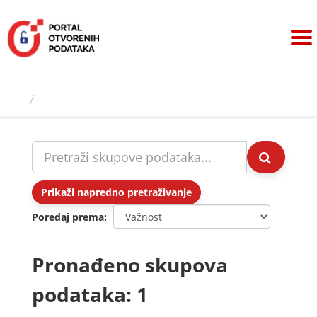
Preskoči
na
sadržaj
Skupovi podаtаkа
Prikaži napredno pretraživanje
Poredaj prema
Pronađeno skupova
podataka: 1