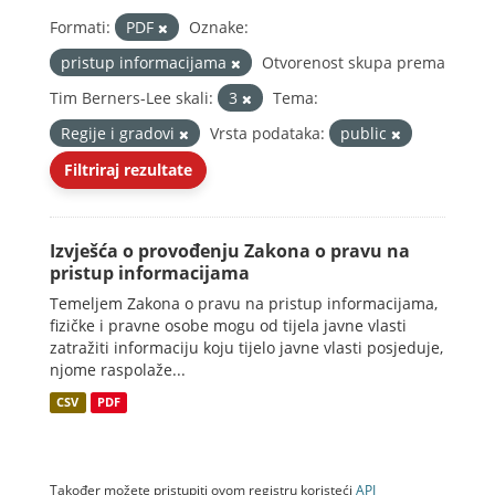
Formati:
PDF
Oznake:
pristup informacijama
Otvorenost skupa prema
Tim Berners-Lee skali:
3
Tema:
Regije i gradovi
Vrsta podataka:
public
Filtriraj rezultate
Izvješća o provođenju Zakona o pravu na
pristup informacijama
Temeljem Zakona o pravu na pristup informacijama,
fizičke i pravne osobe mogu od tijela javne vlasti
zatražiti informaciju koju tijelo javne vlasti posjeduje,
njome raspolaže...
CSV
PDF
Također možete pristupiti ovom registru koristeći
API