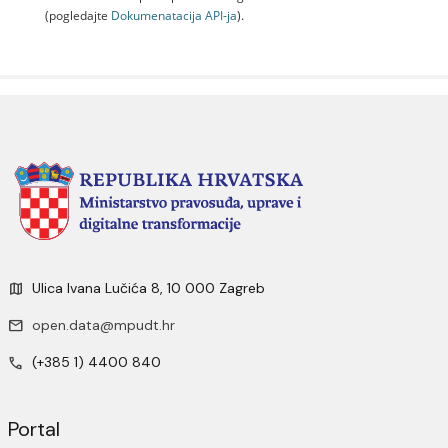
(pogledajte
Dokumenаtаcijа API-jа
).