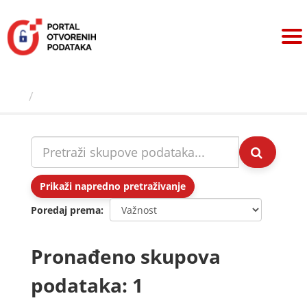
Preskoči
na
sadržaj
Skupovi podаtаkа
Prikaži napredno pretraživanje
Poredaj prema
Pronađeno skupova
podataka: 1