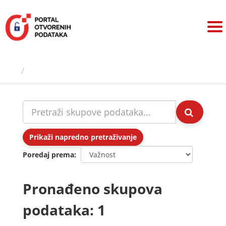
Preskoči
na
sadržaj
Skupovi podаtаkа
Prikaži napredno pretraživanje
Poredaj prema
Pronađeno skupova
podataka: 1