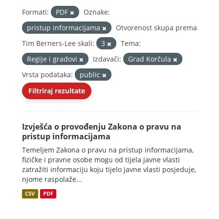
Formati:
PDF
Oznake:
pristup informacijama
Otvorenost skupa prema
Tim Berners-Lee skali:
3
Tema:
Regije i gradovi
Izdavači:
Grad Korčula
Vrsta podataka:
public
Filtriraj rezultate
Izvješća o provođenju Zakona o pravu na
pristup informacijama
Temeljem Zakona o pravu na pristup informacijama,
fizičke i pravne osobe mogu od tijela javne vlasti
zatražiti informaciju koju tijelo javne vlasti posjeduje,
njome raspolaže...
CSV
PDF