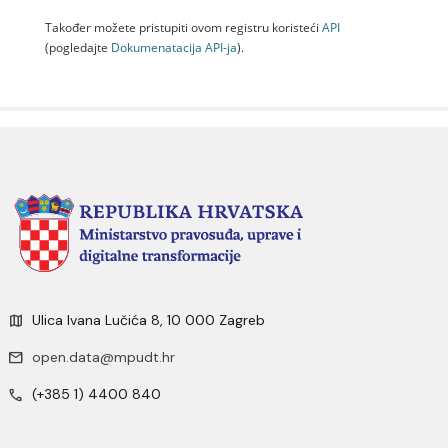
Također možete pristupiti ovom registru koristeći
API
(pogledajte
Dokumenаtаcijа API-jа
).