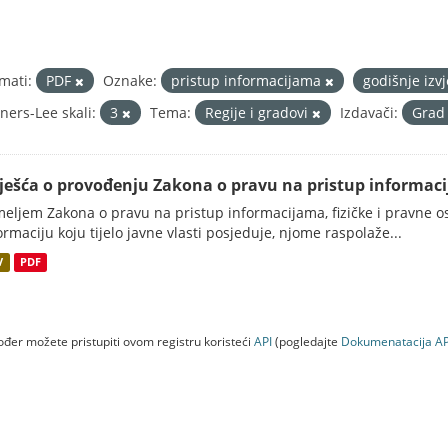
mati:
PDF
Oznake:
pristup informacijama
godišnje izv
ners-Lee skali:
3
Tema:
Regije i gradovi
Izdavači:
Grad
vješća o provođenju Zakona o pravu na pristup informac
eljem Zakona o pravu na pristup informacijama, fizičke i pravne oso
ormaciju koju tijelo javne vlasti posjeduje, njome raspolaže...
V
PDF
đer možete pristupiti ovom registru koristeći
API
(pogledajte
Dokumenаtаcijа AP