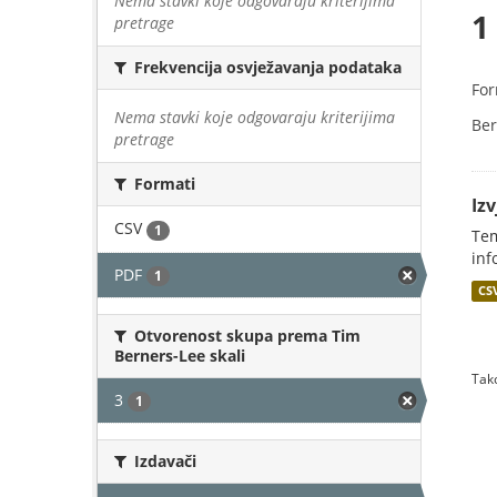
Nema stavki koje odgovaraju kriterijima
1
pretrage
Frekvencija osvježavanja podataka
For
Nema stavki koje odgovaraju kriterijima
Ber
pretrage
Formati
Iz
CSV
1
Tem
inf
PDF
1
CS
Otvorenost skupa prema Tim
Berners-Lee skali
Tako
3
1
Izdavači