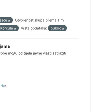
ješće
Otvorenost skupa prema Tim
 Korčula
Vrsta podataka:
public
ijama
be mogu od tijela javne vlasti zatražiti
I-jа
).