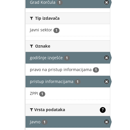
Grad Korčula
1
Tip izdavača
Javni sektor
1
Oznake
godišnje izvješće
1
pravo na pristup informacijama
1
pristup informacijama
1
ZPPI
1
Vrsta podataka
?
Javno
1