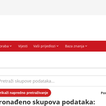
rikaži napredno pretraživanje
Po
ronađeno skupova podataka: