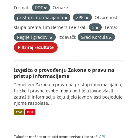
Formati:
PDF
Oznake:
pristup informacijama
ZPPI
Otvorenost
skupa prema Tim Berners-Lee skali:
3
Tema:
Regije i gradovi
Izdavači:
Grad Korčula
Filtriraj rezultate
Izvješća o provođenju Zakona o pravu na
pristup informacijama
Temeljem Zakona o pravu na pristup informacijama,
fizičke i pravne osobe mogu od tijela javne vlasti
zatražiti informaciju koju tijelo javne vlasti posjeduje,
njome raspolaže...
CSV
PDF
Također možete pristupiti ovom registru koristeći
API