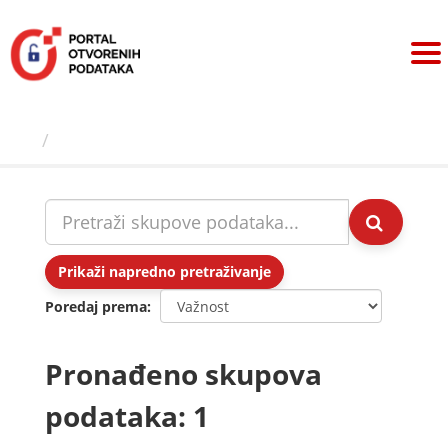
Preskoči
na
sadržaj
Skupovi podаtаkа
Prikaži napredno pretraživanje
Poredaj prema
Pronađeno skupova
podataka: 1