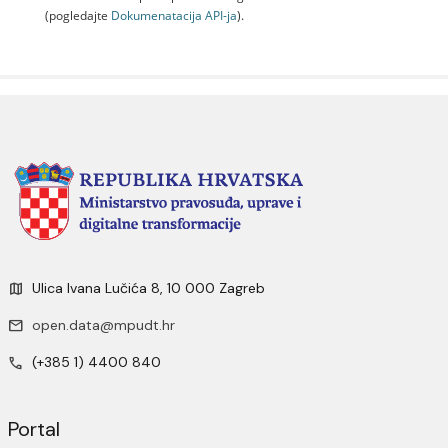
(pogledajte
Dokumenаtаcijа API-jа
).